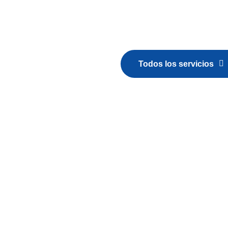
Tu salud y bienestar son nuestra máxima pr
regional del Cibao, nos dedicamos a brind
asegurar tu bienestar integral.
Todos los servicios