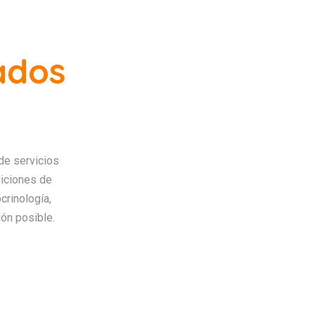
ados
de servicios
diciones de
crinología,
ión posible.