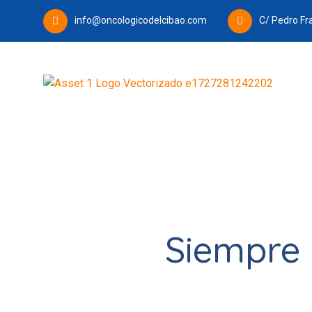
info@oncologicodelcibao.com
C/ Pedro Fr
Siempre 
paciente